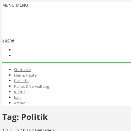
MENU
MENU
Suche
Startseite
Hier & Heute
Blaulicht
Politik & Verwaltung
Kultur
Jobs
Archiv
Tag:
Politik
1
2
3
…
9
10
/ 84 Beiträgen