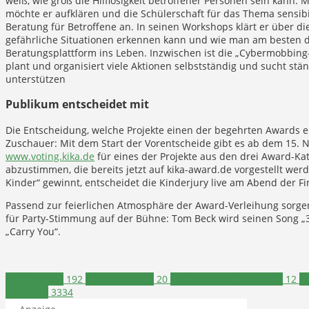
weiß, wie groß die Hilflosigkeit betroffener Personen sein kann.
möchte er aufklären und die Schülerschaft für das Thema sensibili
Beratung für Betroffene an. In seinen Workshops klärt er über d
gefährliche Situationen erkennen kann und wie man am besten dar
Beratungsplattform ins Leben. Inzwischen ist die „Cybermobbing-
plant und organisiert viele Aktionen selbstständig und sucht stä
unterstützen
Publikum entscheidet mit
Die Entscheidung, welche Projekte einen der begehrten Awards 
Zuschauer: Mit dem Start der Vorentscheide gibt es ab dem 15. N
www.voting.kika.de
für eines der Projekte aus den drei Award-Ka
abzustimmen, die bereits jetzt auf kika-award.de vorgestellt werd
Kinder“ gewinnt, entscheidet die Kinderjury live am Abend der F
Passend zur feierlichen Atmosphäre der Award-Verleihung sorgen
für Party-Stimmung auf der Bühne: Tom Beck wird seinen Song „3
„Carry You“.
Engagement
192
Cybermobbing
20
Cybermobbing-Hilfe e.V.
12
K
Schwerte
3334