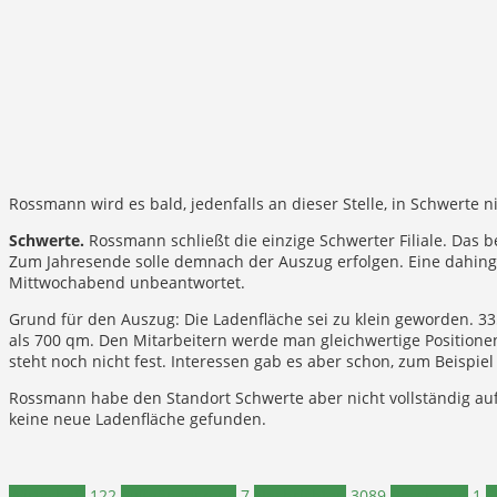
Rossmann wird es bald, jedenfalls an dieser Stelle, in Schwerte 
Schwerte.
Rossmann schließt die einzige Schwerter Filiale. Das be
Zum Jahresende solle demnach der Auszug erfolgen. Eine dahin
Mittwochabend unbeantwortet.
Grund für den Auszug: Die Ladenfläche sei zu klein geworden. 335
als 700 qm. Den Mitarbeitern werde man gleichwertige Positionen
steht noch nicht fest. Interessen gab es aber schon, zum Beispie
Rossmann habe den Standort Schwerte aber nicht vollständig au
keine neue Ladenfläche gefunden.
Wirtschaft
122
Fußgängerzone
7
Nachrichten
3089
Rossmann
1
S