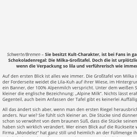
Schwerte/Bremen –
Sie besitzt Kult-Charakter, ist bei Fans in 
Schokoladenregal: Die Milka-Großtafel. Doch die ist urplötzl
wenn die Verpackung so lila und verführerisch wie imme
Auf den ersten Blick ist alles wie immer. Die Großtafel von Milka i
der Forderseite weidet die Lila-Kuh auf ihrer Wiese, im HIntergru
ein Banner, der 100% Alpenmilch verspricht. Unter dem weißen Sc
kleiner die englische Bezeichnung: „Alpine Milk“. Nichts lässt er
Gegenteil, auch beim Anfassen der Tafel gibt es keinerlei Auffällig
All das ändert sich aber, wenn man den ersten Riegel herausbric
anders. Nur wie? Sie fühlt sich kleiner an. Die Stücke sind dünne
schon so verwöhnt von dem braunen Süß, dass die Stücke seinem
haben sich wirklich verändert. Wer einen Blick auf die Rückseite w
Firma „Mondelez“ hat ganz still und heimlich an der Füllmenge i