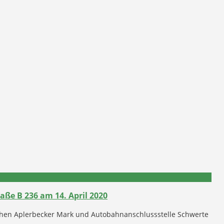
aße B 236 am 14. April 2020
schen Aplerbecker Mark und Autobahnanschlussstelle Schwerte