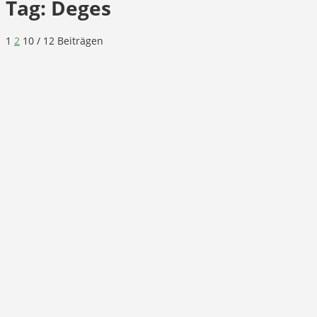
Tag:
Deges
1
2
10
/ 12 Beiträgen