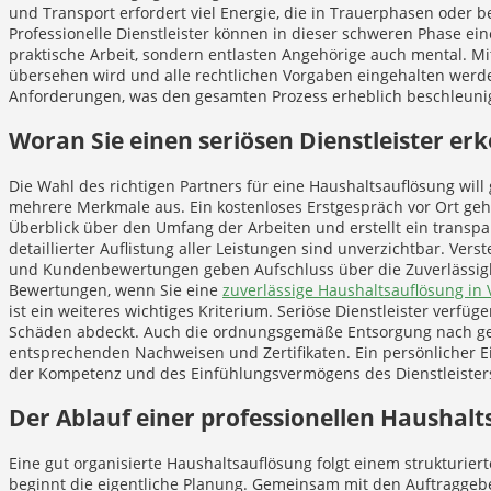
und Transport erfordert viel Energie, die in Trauerphasen oder b
Professionelle Dienstleister können in dieser schweren Phase ein
praktische Arbeit, sondern entlasten Angehörige auch mental. Mit
übersehen wird und alle rechtlichen Vorgaben eingehalten werd
Anforderungen, was den gesamten Prozess erheblich beschleunig
Woran Sie einen seriösen Dienstleister er
Die Wahl des richtigen Partners für eine Haushaltsauflösung wil
mehrere Merkmale aus. Ein kostenloses Erstgespräch vor Ort gehö
Überblick über den Umfang der Arbeiten und erstellt ein transpa
detaillierter Auflistung aller Leistungen sind unverzichtbar. Ver
und Kundenbewertungen geben Aufschluss über die Zuverlässigke
Bewertungen, wenn Sie eine
zuverlässige Haushaltsauflösung in 
ist ein weiteres wichtiges Kriterium. Seriöse Dienstleister verfüg
Schäden abdeckt. Auch die ordnungsgemäße Entsorgung nach ges
entsprechenden Nachweisen und Zertifikaten. Ein persönlicher Ei
der Kompetenz und des Einfühlungsvermögens des Dienstleister
Der Ablauf einer professionellen Haushal
Eine gut organisierte Haushaltsauflösung folgt einem strukturie
beginnt die eigentliche Planung. Gemeinsam mit den Auftraggebe