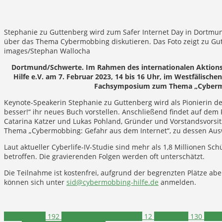
Stephanie zu Guttenberg wird zum Safer Internet Day in Dortmun
über das Thema Cybermobbing diskutieren. Das Foto zeigt zu Gu
images/Stephan Wallocha
Dortmund/Schwerte. Im Rahmen des internationalen Aktionst
Hilfe e.V. am 7. Februar 2023, 14 bis 16 Uhr, im Westfälisc
Fachsymposium zum Thema „Cybermob
Keynote-Speakerin Stephanie zu Guttenberg wird als Pionierin de
besser!“ ihr neues Buch vorstellen. Anschließend findet auf dem
Catarina Katzer und Lukas Pohland, Gründer und Vorstandsvorsit
Thema „Cybermobbing: Gefahr aus dem Internet“, zu dessen A
Laut aktueller Cyberlife-IV-Studie sind mehr als 1,8 Millionen S
betroffen. Die gravierenden Folgen werden oft unterschätzt.
Die Teilnahme ist kostenfrei, aufgrund der begrenzten Plätze ab
können sich unter
sid@cybermobbing-hilfe.de
anmelden.
Engagement
192
Cybermobbing-Hilfe e.V.
12
Dortmund
130
Fach