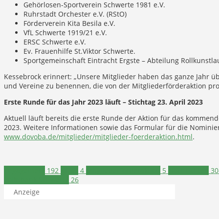
Gehörlosen-Sportverein Schwerte 1981 e.V.
Ruhrstadt Orchester e.V. (RStO)
Förderverein Kita Besila e.V.
VfL Schwerte 1919/21 e.V.
ERSC Schwerte e.V.
Ev. Frauenhilfe St.Viktor Schwerte.
Sportgemeinschaft Eintracht Ergste – Abteilung Rollkunstla
Kessebrock erinnert: „Unsere Mitglieder haben das ganze Jahr übe
und Vereine zu benennen, die von der Mitgliederförderaktion prof
Erste Runde für das Jahr 2023 läuft – Stichtag 23. April 2023
Aktuell läuft bereits die erste Runde der Aktion für das kommende
2023. Weitere Informationen sowie das Formular für die Nominie
www.dovoba.de/mitglieder/mitglieder-foerderaktion.html
.
Engagement
192
KiTas
4
Mitgliederförderaktion
5
Nachrichten
30
Volksbank Schwerte
26
Anzeige