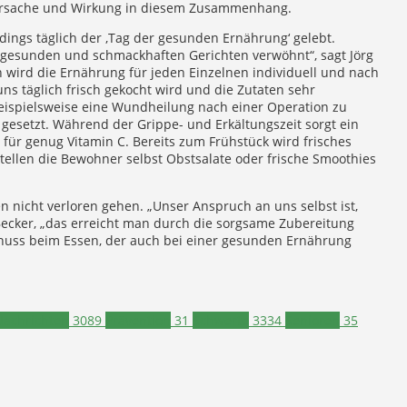
 Ursache und Wirkung in diesem Zusammenhang.
dings täglich der ‚Tag der gesunden Ernährung‘ gelebt.
gesunden und schmackhaften Gerichten verwöhnt“, sagt Jörg
 wird die Ernährung für jeden Einzelnen individuell und nach
s täglich frisch gekocht wird und die Zutaten sehr
beispielsweise eine Wundheilung nach einer Operation zu
 gesetzt. Während der Grippe- und Erkältungszeit sorgt ein
 für genug Vitamin C. Bereits zum Frühstück wird frisches
stellen die Bewohner selbst Obstsalate oder frische Smoothies
 nicht verloren gehen. „Unser Anspruch an uns selbst ist,
ecker, „das erreicht man durch die sorgsame Zubereitung
enuss beim Essen, der auch bei einer gesunden Ernährung
Nachrichten
3089
Prävention
31
Schwerte
3334
Senioren
35