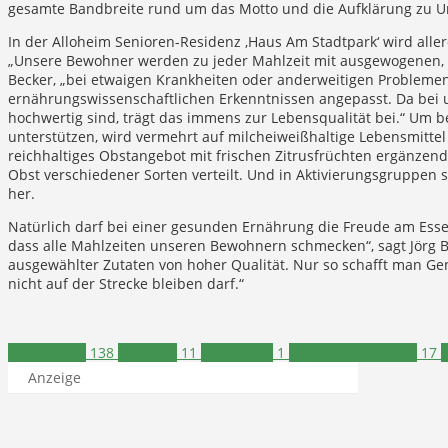
gesamte Bandbreite rund um das Motto und die Aufklärung zu
In der Alloheim Senioren-Residenz ‚Haus Am Stadtpark‘ wird aller
„Unsere Bewohner werden zu jeder Mahlzeit mit ausgewogenen, 
Becker, „bei etwaigen Krankheiten oder anderweitigen Problemen
ernährungswissenschaftlichen Erkenntnissen angepasst. Da bei un
hochwertig sind, trägt das immens zur Lebensqualität bei.“ Um 
unterstützen, wird vermehrt auf milcheiweißhaltige Lebensmittel
reichhaltiges Obstangebot mit frischen Zitrusfrüchten ergänzend
Obst verschiedener Sorten verteilt. Und in Aktivierungsgruppen 
her.
Natürlich darf bei einer gesunden Ernährung die Freude am Essen
dass alle Mahlzeiten unseren Bewohnern schmecken“, sagt Jörg B
ausgewählter Zutaten von hoher Qualität. Nur so schafft man G
nicht auf der Strecke bleiben darf.“
Gesundheit
138
Alloheim
11
Ernährung
1
Haus am Stadtpark
17
Anzeige