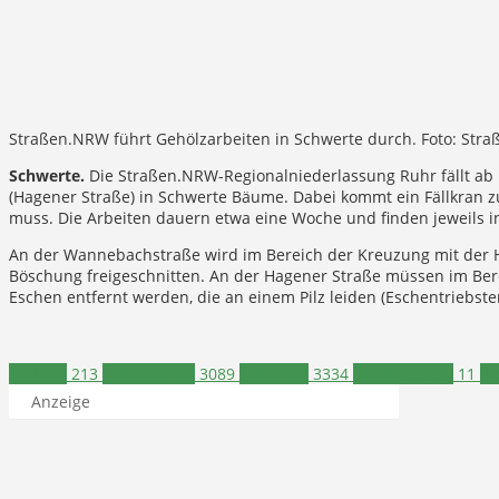
Straßen.NRW führt Gehölzarbeiten in Schwerte durch. Foto: Str
Schwerte.
Die Straßen.NRW-Regionalniederlassung Ruhr fällt ab
(Hagener Straße) in Schwerte Bäume. Dabei kommt ein Fällkran z
muss. Die Arbeiten dauern etwa eine Woche und finden jeweils in 
An der Wannebachstraße wird im Bereich der Kreuzung mit der H
Böschung freigeschnitten. An der Hagener Straße müssen im Ber
Eschen entfernt werden, die an einem Pilz leiden (Eschentriebste
Verkehr
213
Nachrichten
3089
Schwerte
3334
Straßen NRW
11
W
Anzeige