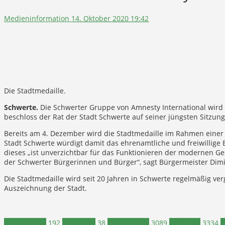
Medieninformation
14. Oktober 2020 19:42
Die Stadtmedaille.
Schwerte.
Die Schwerter Gruppe von Amnesty International wird 
beschloss der Rat der Stadt Schwerte auf seiner jüngsten Sitzung
Bereits am 4. Dezember wird die Stadtmedaille im Rahmen einer 
Stadt Schwerte würdigt damit das ehrenamtliche und freiwillig
dieses „ist unverzichtbar für das Funktionieren der modernen 
der Schwerter Bürgerinnen und Bürger“, sagt Bürgermeister Dimi
Die Stadtmedaille wird seit 20 Jahren in Schwerte regelmäßig ve
Auszeichnung der Stadt.
Engagement
192
Ehrenamt
38
Nachrichten
3089
Schwerte
3334
S