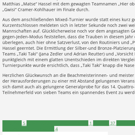
Matthias „Matse“ Hassel mit dem gewagten Teamnamen „Hier oben
„Gwisi“ Cramer-Kohlhauer im Finale durch.
Aus dem anschließenden Mixed-Turnier wurde statt eines kurz 
Kurzentschlossen meldeten sich in letzter Sekunde noch zwei we
Mannschaften auf. Glücklicherweise noch vor dem angesagten Ge
gegen-Jeden-Modus feststellen, dass die Trauben in diesem Jahr
überlegen, auch hier ohne Satzverlust, von den Routiniers und „
Hassel geerntet. Die Ermittlung der Silber-und Bronze-Platzierung
Teams „Taki Taki“ (Jana Zedler und Adrian Reutter) und „Vorsich
punktgleich mit einem glatten Unentschieden im direkten Verglei
Turnierpunkte wurde ersichtlich, dass „Taki Taki“ knapp die Nase
Herzlichen Glückwunsch an die Beachmeisterinnen- und meister 2
der Herausforderungen zu einer mit Abstand gelungenen Verans
sich damit auch als gelungene Generalprobe für das 14. Quattro
Teilnehmerfeld von sieben Teams ein spannendes Event zu werde
Volleyball
5
Beach-Vereinsmeisterschaften
1
Elsebad
37
Nachrich
Volleyballverein Schwerte
4