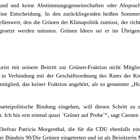
und und keine Abstimmungsgemeinschaften oder Absprach
seine Entscheidung. In den zurückliegenden heißen Somme
tellenwert, den die Grünen der Klimapolitik zumisst, der rich
esetzt werden müssten. Grünen Ideen sei er im Übrigen
urist mit seinem Beitritt zur Grünen-Fraktion nicht Mitgli
n Verbindung mit der Geschäftsordnung des Rates der Krei
smitglied, das keiner Fraktion angehört, als so genannter 
arteipolitische Bindung eingehen, will diesen Schritt zu 
n. Ich bin erst einmal quasi `Grüner auf Probe`“, sagt Carste
Ehefrau Patricia Morgenthal, die für die CDU ebenfalls ein
ei Bündnis 90/Die Grünen eingetreten und ist als Beisitzerin 